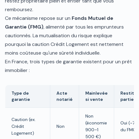
restez propriétaire plein et entier tant que vous
remboursez.
Ce mécanisme repose sur un
Fonds Mutuel de
Garantie (FMG)
, alimenté par tous les emprunteurs
cautionnés. La mutualisation du risque explique
pourquoi la caution Crédit Logement est nettement
moins coûteuse qu'une sûreté individuelle.
En France, trois types de garantie existent pour un prêt
immobilier :
Type de
Acte
Mainlevée
Restitut
garantie
notarié
si vente
partielle
Non
Caution (ex.
(économie
Oui (~70
Crédit
Non
900–1
du FMG)
Logement)
500 €)