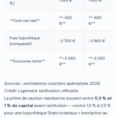
~280 €
~420 €
%)
**~620
**~930
**Coût net réel**
€**
€**
Frais hypothèque
~2 700 €
~3 960 €
(comparatif)
**~2 080
**~3 030
**Économie nette**
€**
€**
Sources : estimations courtiers spécialisés 2026,
Crédit Logement tarification officielle.
La prime de caution représente souvent entre
0,3 % et
1 % du capital
avant restitution — contre 1,5 % à 2,5 %
pour une hypothèque (frais notariaux + inscription au