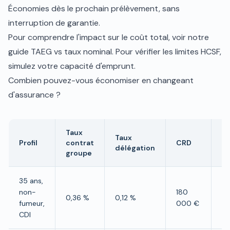
Économies dès le prochain prélèvement, sans
interruption de garantie.
Pour comprendre l'impact sur le coût total, voir notre
guide
TAEG vs taux nominal
. Pour vérifier les limites HCSF,
simulez votre
capacité d'emprunt
.
Combien pouvez-vous économiser en changeant
d'assurance ?
Taux
Taux
É
Profil
contrat
CRD
délégation
e
groupe
35 ans,
non-
180
0,36 %
0,12 %
~1
fumeur,
000 €
CDI