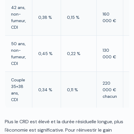
42 ans,
non-
160
0,38 %
0,15 %
~1
fumeur,
000 €
CDI
50 ans,
non-
130
0,45 %
0,22 %
~7
fumeur,
000 €
CDI
Couple
220
~
35+38
0,34 %
0,11 %
000 €
€
ans,
chacun
c
CDI
Plus le CRD est élevé et la durée résiduelle longue, plus
l'économie est significative. Pour réinvestir le gain