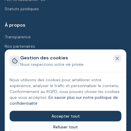
Statuts juridiques
À propos
Transparence
Nos partenaires
Contact
Gestion des cookies
Nous respectons votre vie privée
Légal
Nous utilisons des cookies pour améliorer votre
Mentions légales
CGU
Politique de confidentialité
expérience, analyser le trafic et personnaliser le contenu.
Conformément au RGPD, vous pouvez choisir les cookies
Gestion des cookies
que vous acceptez.
En savoir plus sur notre politique de
confidentialité
Accepter tout
©
2026
Finance.fr. Tous droits réservés.
Refuser tout
Finance.fr est une plateforme d'information. Les contenus ne