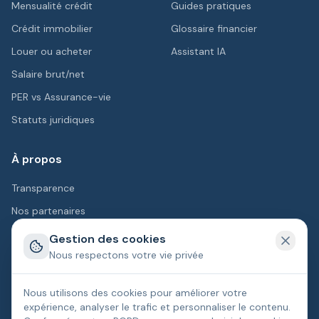
Mensualité crédit
Guides pratiques
Crédit immobilier
Glossaire financier
Louer ou acheter
Assistant IA
Salaire brut/net
PER vs Assurance-vie
Statuts juridiques
À propos
Transparence
Nos partenaires
Contact
Gestion des cookies
Nous respectons votre vie privée
Légal
Nous utilisons des cookies pour améliorer votre
Mentions légales
CGU
Politique de confidentialité
expérience, analyser le trafic et personnaliser le contenu.