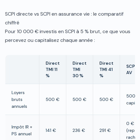
SCPI directe vs SCPI en assurance vie : le comparatif
chiffré
Pour 10 000 € investis en SCPI à 5 % brut, ce que vous
percevez ou capitalisez chaque année :
Direct
Direct
Direct
SCPI 
TMI 11
TMI
TMI 41
AV
%
30 %
%
Loyers
500 €
bruts
500 €
500 €
500 €
capita
annuels
0 €
Impôt IR +
141 €
236 €
291 €
(repor
PS annuel
rachat