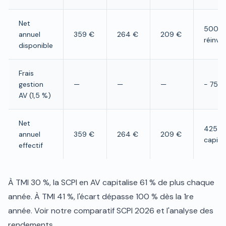
Net
500 €
annuel
359 €
264 €
209 €
réinves
disponible
Frais
gestion
—
—
—
− 75 €
AV (1,5 %)
Net
425 €
annuel
359 €
264 €
209 €
capita
effectif
À TMI 30 %, la SCPI en AV capitalise 61 % de plus chaque
année. À TMI 41 %, l'écart dépasse 100 % dès la 1re
année. Voir notre
comparatif SCPI 2026
et l'
analyse des
rendements
.